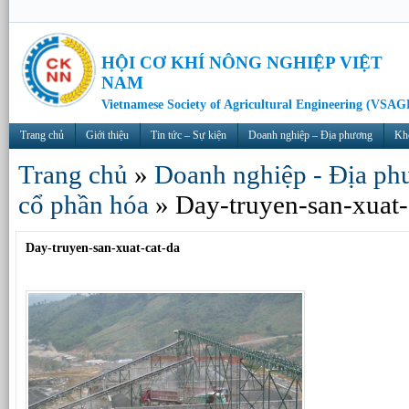
HỘI CƠ KHÍ NÔNG NGHIỆP VIỆT
NAM
Vietnamese Society of Agricultural Engineering (VSAG
Trang chủ
Giới thiệu
Tin tức – Sự kiện
Doanh nghiệp – Địa phương
Kh
Trang chủ
»
Doanh nghiệp - Địa ph
cổ phần hóa
»
Day-truyen-san-xuat-
Day-truyen-san-xuat-cat-da