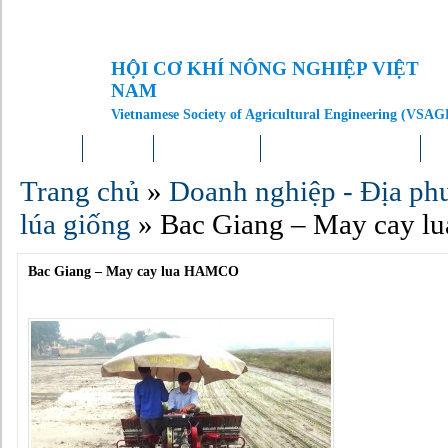
HỘI CƠ KHÍ NÔNG NGHIỆP VIỆT
NAM
Vietnamese Society of Agricultural Engineering (VSAG
Trang chủ
Giới thiệu
Tin tức – Sự kiện
Doanh nghiệp – Địa phương
Kh
Trang chủ
»
Doanh nghiệp - Địa ph
lúa giống
»
Bac Giang – May cay 
Bac Giang – May cay lua HAMCO