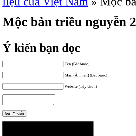
liệu của Việt Nam
»
Mộc bả
Mộc bản triều nguyễn 
Ý kiến bạn đọc
Tên (Bắt buộc)
Mail (Ẩn mail) (Bắt buộc)
Website (Tùy chọn)