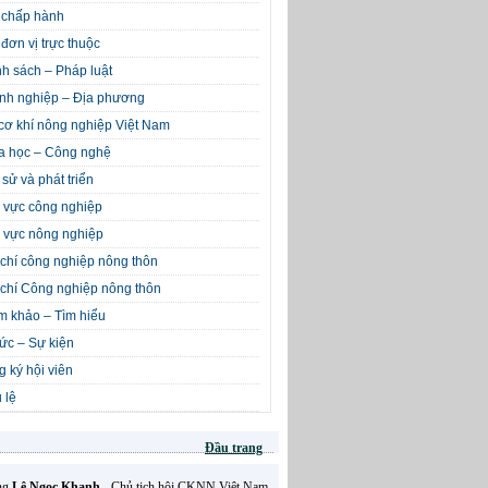
 chấp hành
đơn vị trực thuộc
h sách – Pháp luật
nh nghiệp – Địa phương
cơ khí nông nghiệp Việt Nam
a học – Công nghệ
 sử và phát triển
 vực công nghiệp
 vực nông nghiệp
chí công nghiệp nông thôn
chí Công nghiệp nông thôn
m khảo – Tìm hiểu
tức – Sự kiện
 ký hội viên
 lệ
Đầu trang
Ông
Lê Ngọc Khanh
- Chủ tịch hội CKNN Việt Nam