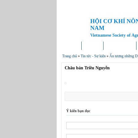
HỘI CƠ KHÍ NÔ
NAM
Vietnamese Society of Ag
Trang chủ
Giới thiệu
Tin tức – Sự kiện
Trang chủ
»
Tin tức - Sự kiện
»
Ấn tượng những Di 
Châu bản Triều Nguyễn
Ý kiến bạn đọc