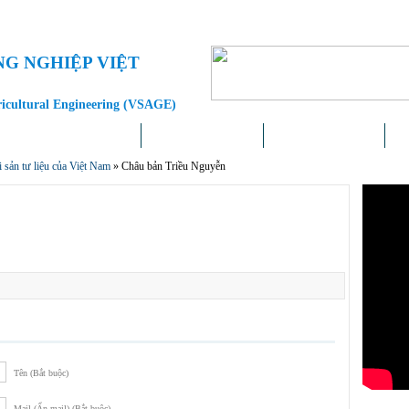
NG NGHIỆP VIỆT
ricultural Engineering (VSAGE)
Doanh nghiệp – Địa phương
Khoa học – Công nghệ
Chính sách – Pháp luật
Liê
sản tư liệu của Việt Nam
»
Châu bản Triều Nguyễn
Tên (Bắt buộc)
Mail (Ẩn mail) (Bắt buộc)