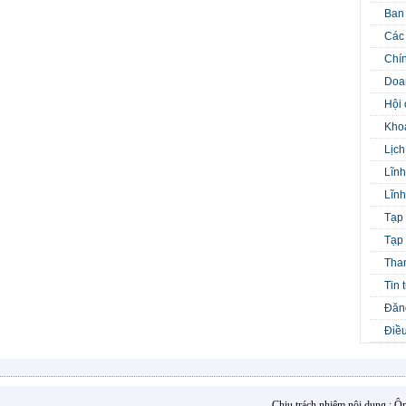
Ban
Các 
Chín
Doa
Hội 
Kho
Lịch
Lĩnh
Lĩnh
Tạp 
Tạp 
Tha
Tin 
Đăng
Điều
Chịu trách nhiệm nội dung : 