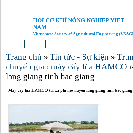
HỘI CƠ KHÍ NÔNG NGHIỆP VIỆT
NAM
Vietnamese Society of Agricultural Engineering (VSAG
Trang chủ
Giới thiệu
Tin tức – Sự kiện
Doanh nghiệp – Địa phương
Kh
Trang chủ
»
Tin tức - Sự kiện
»
Trun
chuyển giao máy cấy lúa HAMCO
lang giang tinh bac giang
May cay lua HAMCO tai xa phi mo huyen lang giang tinh bac giang