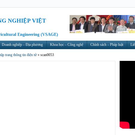
NG NGHIỆP VIỆT
ricultural Engineering (VSAGE)
Doanh nghiệp – Địa phương
Khoa học – Công nghệ
Chính sách – Pháp luật
Liê
tập trang thông tin điện tử
»
scan0053