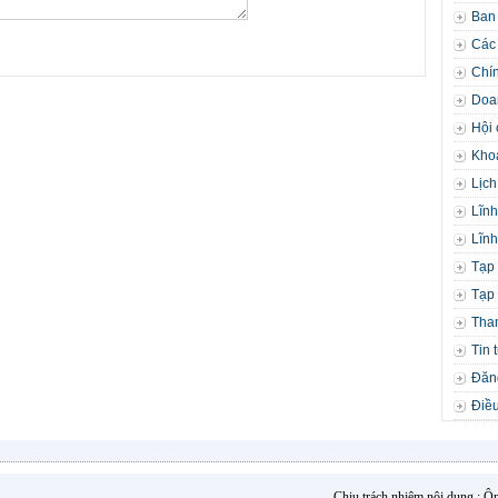
Ban
Các 
Chín
Doa
Hội 
Kho
Lịch
Lĩnh
Lĩnh
Tạp 
Tạp 
Tha
Tin 
Đăng
Điều
Chịu trách nhiệm nội dung : 