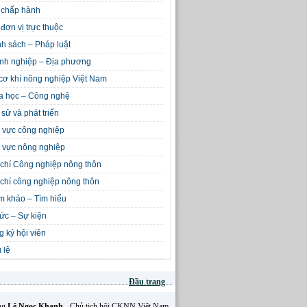
 chấp hành
đơn vị trực thuộc
h sách – Pháp luật
nh nghiệp – Địa phương
cơ khí nông nghiệp Việt Nam
a học – Công nghệ
 sử và phát triển
 vực công nghiệp
 vực nông nghiệp
chí Công nghiệp nông thôn
chí công nghiệp nông thôn
m khảo – Tìm hiểu
tức – Sự kiện
 ký hội viên
 lệ
Đầu trang
Ông
Lê Ngọc Khanh
- Chủ tịch hội CKNN Việt Nam