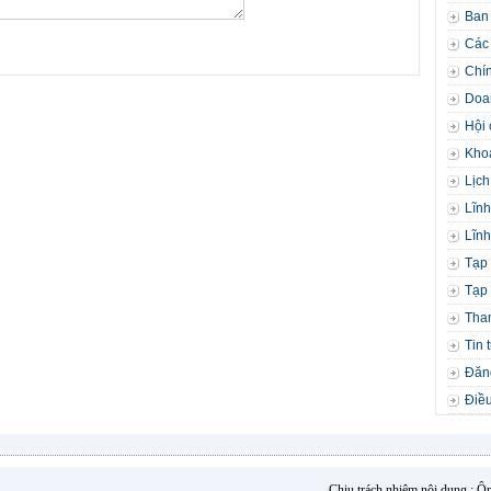
Ban
Các 
Chín
Doa
Hội 
Kho
Lịch
Lĩnh
Lĩnh
Tạp 
Tạp 
Tha
Tin 
Đăng
Điều
Chịu trách nhiệm nội dung : 