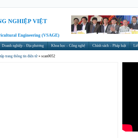
NG NGHIỆP VIỆT
ricultural Engineering (VSAGE)
Doanh nghiệp – Địa phương
Khoa học – Công nghệ
Chính sách – Pháp luật
Liê
tập trang thông tin điện tử
»
scan0052