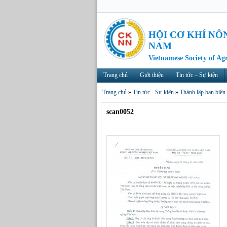
HỘI CƠ KHÍ NÔ
NAM
Vietnamese Society of Ag
Trang chủ
Giới thiệu
Tin tức – Sự kiện
Trang chủ
»
Tin tức - Sự kiện
»
Thành lập ban biên 
scan0052