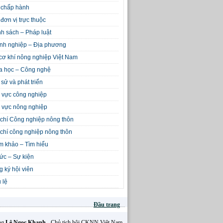
 chấp hành
đơn vị trực thuộc
h sách – Pháp luật
nh nghiệp – Địa phương
cơ khí nông nghiệp Việt Nam
a học – Công nghệ
 sử và phát triển
 vực công nghiệp
 vực nông nghiệp
chí Công nghiệp nông thôn
chí công nghiệp nông thôn
m khảo – Tìm hiểu
tức – Sự kiện
 ký hội viên
 lệ
Đầu trang
Ông
Lê Ngọc Khanh
- Chủ tịch hội CKNN Việt Nam