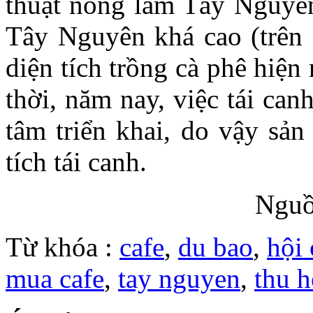
thuật nông lâm Tây Nguyên,
Tây Nguyên khá cao (trên
diện tích trồng cà phê hiện
thời, năm nay, việc tái ca
tâm triển khai, do vậy sản
tích tái canh.
Nguồ
Từ khóa :
cafe
,
du bao
,
hội
mua cafe
,
tay nguyen
,
thu 