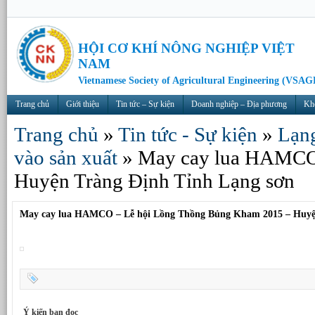
HỘI CƠ KHÍ NÔNG NGHIỆP VIỆT
NAM
Vietnamese Society of Agricultural Engineering (VSAG
Trang chủ
Giới thiệu
Tin tức – Sự kiện
Doanh nghiệp – Địa phương
Kh
Trang chủ
»
Tin tức - Sự kiện
»
Lạng
vào sản xuất
»
May cay lua HAMCO
Huyện Tràng Định Tỉnh Lạng sơn
May cay lua HAMCO – Lễ hội Lồng Thồng Bủng Kham 2015 – Huyệ
Ý kiến bạn đọc