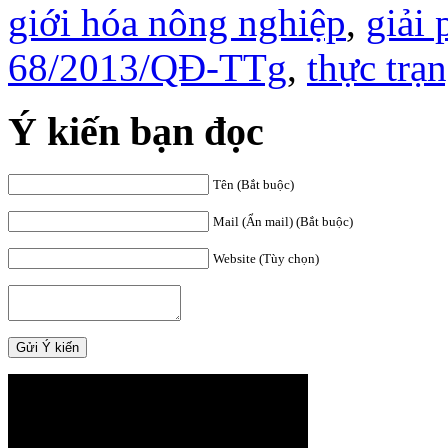
giới hóa nông nghiệp
,
giải 
68/2013/QĐ-TTg
,
thực trạ
Ý kiến bạn đọc
Tên (Bắt buộc)
Mail (Ẩn mail) (Bắt buộc)
Website (Tùy chọn)