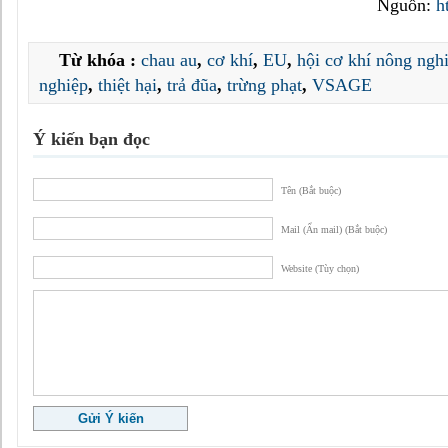
Nguồn:
h
Từ khóa :
chau au
,
cơ khí
,
EU
,
hội cơ khí nông ngh
nghiệp
,
thiệt hại
,
trả đũa
,
trừng phạt
,
VSAGE
Ý kiến bạn đọc
Tên (Bắt buộc)
Mail (Ẩn mail) (Bắt buộc)
Website (Tùy chọn)