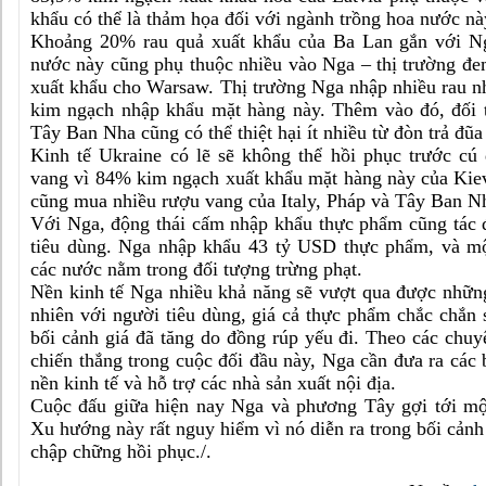
khẩu có thể là thảm họa đối với ngành trồng hoa nước nà
Khoảng 20% rau quả xuất khẩu của Ba Lan gắn với Ng
nước này cũng phụ thuộc nhiều vào Nga – thị trường đe
xuất khẩu cho Warsaw. Thị trường Nga nhập nhiều rau n
kim ngạch nhập khẩu mặt hàng này. Thêm vào đó, đối t
Tây Ban Nha cũng có thể thiệt hại ít nhiều từ đòn trả đũ
Kinh tế Ukraine có lẽ sẽ không thể hồi phục trước c
vang vì 84% kim ngạch xuất khẩu mặt hàng này của Kie
cũng mua nhiều rượu vang của Italy, Pháp và Tây Ban N
Với Nga, động thái cấm nhập khẩu thực phẩm cũng tác 
tiêu dùng. Nga nhập khẩu 43 tỷ USD thực phẩm, và mộ
các nước nằm trong đối tượng trừng phạt.
Nền kinh tế Nga nhiều khả năng sẽ vượt qua được những
nhiên với người tiêu dùng, giá cả thực phẩm chắc chắn s
bối cảnh giá đã tăng do đồng rúp yếu đi. Theo các chuyê
chiến thắng trong cuộc đối đầu này, Nga cần đưa ra các 
nền kinh tế và hỗ trợ các nhà sản xuất nội địa.
Cuộc đấu giữa hiện nay Nga và phương Tây gợi tới mộ
Xu hướng này rất nguy hiểm vì nó diễn ra trong bối cảnh
chập chững hồi phục./.