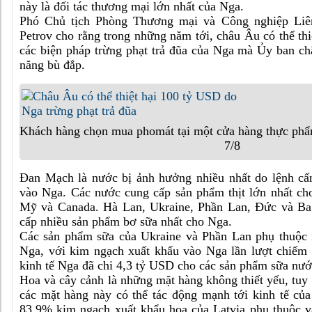
này là đối tác thương mại lớn nhất của Nga.
Phó Chủ tịch Phòng Thương mại và Công nghiệp Liê
Petrov cho rằng trong những năm tới, châu Âu có thể th
các biện pháp trừng phạt trả đũa của Nga mà Ủy ban c
năng bù đắp.
Khách hàng chọn mua phomát tại một cửa hàng thực phẩm
7/8
Đan Mạch là nước bị ảnh hưởng nhiều nhất do lệnh cấ
vào Nga. Các nước cung cấp sản phẩm thịt lớn nhất c
Mỹ và Canada. Hà Lan, Ukraine, Phần Lan, Đức và Ba
cấp nhiều sản phẩm bơ sữa nhất cho Nga.
Các sản phẩm sữa của Ukraine và Phần Lan phụ thuộc n
Nga, với kim ngạch xuất khẩu vào Nga lần lượt chiế
kinh tế Nga đã chi 4,3 tỷ USD cho các sản phẩm sữa nướ
Hoa và cây cảnh là những mặt hàng không thiết yếu, tuy
các mặt hàng này có thể tác động mạnh tới kinh tế củ
83,9% kim ngạch xuất khẩu hoa của Latvia phụ thuộc 