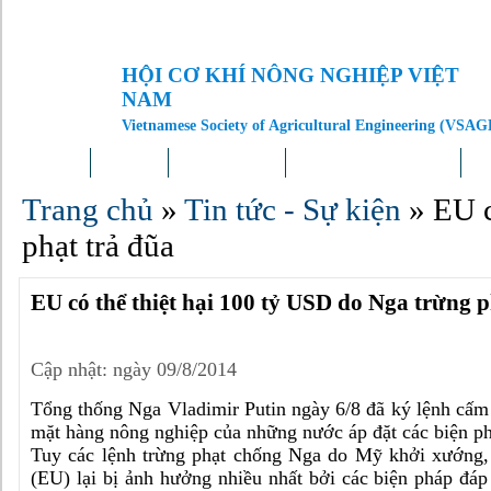
HỘI CƠ KHÍ NÔNG NGHIỆP VIỆT
NAM
Vietnamese Society of Agricultural Engineering (VSAG
Trang chủ
Giới thiệu
Tin tức – Sự kiện
Doanh nghiệp – Địa phương
Kh
Trang chủ
»
Tin tức - Sự kiện
»
EU c
phạt trả đũa
EU có thể thiệt hại 100 tỷ USD do Nga trừng p
Cập nhật: ngày 09/8/2014
Tổng thống Nga Vladimir Putin ngày 6/8 đã ký lệnh cấm
mặt hàng nông nghiệp của những nước áp đặt các biện p
Tuy các lệnh trừng phạt chống Nga do Mỹ khởi xướng
(EU) lại bị ảnh hưởng nhiều nhất bởi các biện pháp đáp