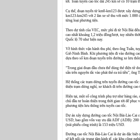
tới. Toàn tuyến cao tốc dài 245 km sẽ có 10 trạm 
Cụ thể, đoạn tuyến từ km0-km123 được xây dựng v
km123-km245 với 2 làn xe sẽ thu với mức 1.000 đồ
từng loại phương tiện.
Theo dự tính của VEC, mức phí đi từ Nội Bài đến 
cao nhất khoảng 1,2 triệu đồng/lượt, tuy nhiên thờ
Quốc lộ 70 như hiện nay.
Về hình thức vận hành thu phí, theo ông Tuấn, tu
Giẽ-Ninh Bình. Khi phương tiện đi vào đường cao t
dựa theo số km đoạn tuyến trên đường xe lưu thôn
“Trong giai đoạn đầu chưa thể dùng thẻ điện tử do
sẵn trên nguyên tắc vào phát thẻ-ra trả tiền”, ông 
Hệ thống các trạm dừng trên tuyến đường cao tốc
thiện trạm dừng nghỉ, xe khách đi trên đường cao 
Hiện tại, một số công trình phụ trợ như hàng rà
chủ đầu tư hoàn thiện trong thời gian tới để phục
phương tiện lưu thông trên tuyến cao tốc.
Dự án xây dựng đường cao tốc Nội Bài-Lào Cai có 
USD; bao gồm vốn vay ưu đãi ADF (ADB): 200 t
(trái phiếu công trình) là 153 triệu USD.
Đường cao tốc Nội Bài-Lào Cai là dự án đặc biệ
sẽ kết nối các trung tâm kinh tế, các khu công ngh