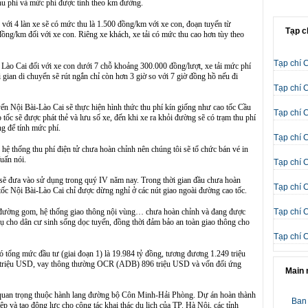
thu phí và mức phí được tính theo km đường.
ới 4 làn xe sẽ có mức thu là 1.500 đồng/km với xe con, đoạn tuyến từ
Tạp c
ng/km đối với xe con. Riêng xe khách, xe tải có mức thu cao hơn tùy theo
Tạp chí 
Lào Cai đối với xe con dưới 7 chỗ khoảng 300.000 đồng/lượt, xe tải mức phí
i gian di chuyển sẽ rút ngắn chỉ còn hơn 3 giờ so với 7 giờ đồng hồ nếu đi
Tạp chí 
yến Nội Bài-Lào Cai sẽ thực hiện hình thức thu phí kín giống như cao tốc Cầu
Tạp chí 
ốc sẽ được phát thẻ và lưu số xe, đến khi xe ra khỏi đường sẽ có trạm thu phí
g để tính mức phí.
Tạp chí 
 hệ thống thu phí điện tử chưa hoàn chỉnh nên chúng tôi sẽ tổ chức bán vé in
Tuấn nói.
Tạp chí 
 sẽ đưa vào sử dụng trong quý IV năm nay. Trong thời gian đầu chưa hoàn
Tạp chí 
tốc Nội Bài-Lào Cai chỉ được dừng nghỉ ở các nút giao ngoài đường cao tốc.
o, đường gom, hệ thống giao thông nội vùng… chưa hoàn chỉnh và đang được
Tạp chí 
 vụ cho dân cư sinh sống dọc tuyến, đồng thời đảm bảo an toàn giao thông cho
Tạp chí 
tổng mức đầu tư (giai đoạn 1) là 19.984 tỷ đồng, tương đương 1.249 triệu
riệu USD, vay thông thường OCR (ADB) 896 triệu USD và vốn đối ứng
Main
t quan trọng thuộc hành lang đường bộ Côn Minh-Hải Phòng. Dự án hoàn thành
Ban 
iệp và tạo động lực cho công tác khai thác du lịch của TP. Hà Nội, các tỉnh