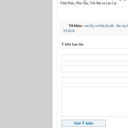
Vĩnh Phúc, Phú Thọ, Yên Bái và Lào Cai.
Từ khóa :
cao tốc
,
cơ khí
,
hà nội - lào cai
,
VSAGE
Ý kiến bạn đọc