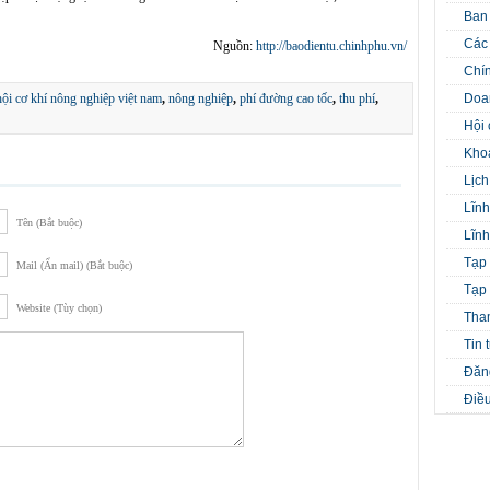
Ban
Các 
Nguồn:
http://baodientu.chinhphu.vn/
Chín
Doa
hội cơ khí nông nghiệp việt nam
,
nông nghiệp
,
phí đường cao tốc
,
thu phí
,
Hội 
Kho
Lịch
Lĩnh
Tên (Bắt buộc)
Lĩnh
Tạp 
Mail (Ẩn mail) (Bắt buộc)
Tạp 
Website (Tùy chọn)
Tha
Tin 
Đăng
Điều