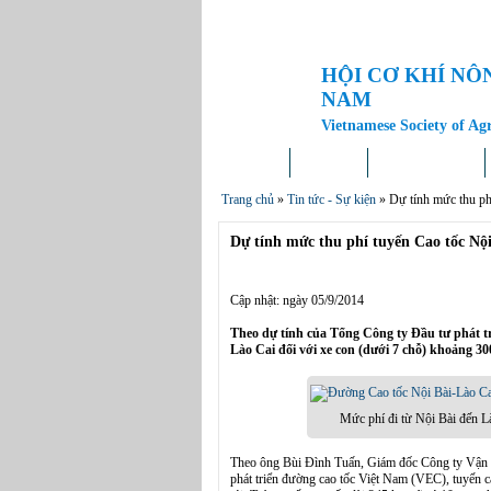
HỘI CƠ KHÍ NÔ
NAM
Vietnamese Society of Ag
Trang chủ
Giới thiệu
Tin tức – Sự kiện
Trang chủ
»
Tin tức - Sự kiện
»
Dự tính mức thu ph
Dự tính mức thu phí tuyến Cao tốc Nộ
Cập nhật: ngày 05/9/2014
Theo dự tính của Tổng Công ty Đầu tư phát t
Lào Cai đối với xe con (dưới 7 chỗ) khoảng 300
Mức phí đi từ Nội Bài đến L
Theo ông Bùi Đình Tuấn, Giám đốc Công ty Vận
phát triển đường cao tốc Việt Nam (VEC), tuyến c