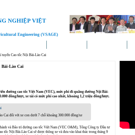
NG NGHIỆP VIỆT
ricultural Engineering (VSAGE)
Doanh nghiệp – Địa phương
Khoa học – Công nghệ
Chính sách – Pháp luật
Liê
í tuyến Cao tốc Nội Bài-Lào Cai
i Bài-Lào Cai
riển đường cao tốc Việt Nam (VEC), mức phí đi quãng đường Nội Bài-
.000 đồng/lượt, xe tải có mức phí cao nhất, khoảng 1,2 triệu đồng/lượt.
ào Cai đối với xe con dưới 7 chỗ khoảng 300.000 đồng/xe
 hành và Bảo trì đường cao tốc Việt Nam (VEC O&M), Tổng Công ty Đầu tư
ao tốc Nội Bài-Lào Cai sẽ được thông xe và đưa vào khai thác trong tháng 9