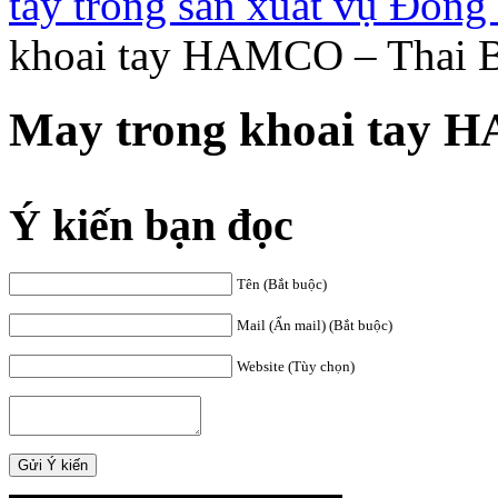
tây trong sản xuất vụ Đông 
khoai tay HAMCO – Thai B
May trong khoai tay H
Ý kiến bạn đọc
Tên (Bắt buộc)
Mail (Ẩn mail) (Bắt buộc)
Website (Tùy chọn)