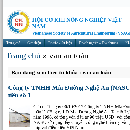
HỘI CƠ KHÍ NÔNG NGHIỆP VIỆT
NAM
Vietnamese Society of Agricultural Engineering (VSAG
Trang chủ
Giới thiệu
Tin tức – Sự kiện
Doanh nghiệp – Địa phương
Kh
Trang chủ
»
van an toàn
Bạn đang xem theo từ khóa : van an toàn
Công ty TNHH Mía Đường Nghệ An (NASU) 
tiên số 1
Cập nhật: ngày 06/10/2017 Công ty TNHH Mía Đư
thân là Công ty LD Mía Đường Nghệ An Tate & Lyle
năm 1996, có tổng vốn đầu tư 90 triệu USD, với côn
NASU sử dụng dây chuyền công nghệ hiện đại và tự 
hợp với điều kiện Việt Nam....