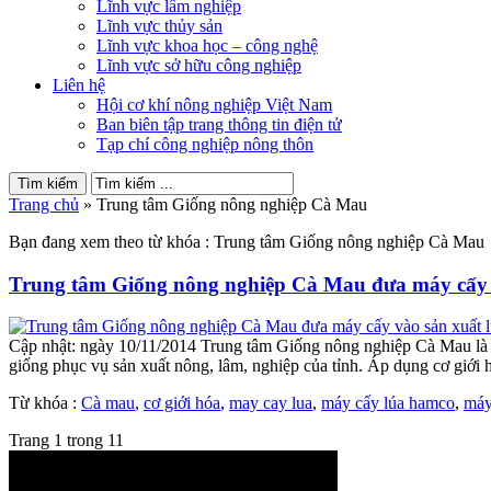
Lĩnh vực lâm nghiệp
Lĩnh vực thủy sản
Lĩnh vực khoa học – công nghệ
Lĩnh vực sở hữu công nghiệp
Liên hệ
Hội cơ khí nông nghiệp Việt Nam
Ban biên tập trang thông tin điện tử
Tạp chí công nghiệp nông thôn
Trang chủ
»
Trung tâm Giống nông nghiệp Cà Mau
Bạn đang xem theo từ khóa : Trung tâm Giống nông nghiệp Cà Mau
Trung tâm Giống nông nghiệp Cà Mau đưa máy cấy v
Cập nhật: ngày 10/11/2014 Trung tâm Giống nông nghiệp Cà Mau là đơn
giống phục vụ sản xuất nông, lâm, nghiệp của tỉnh. Áp dụng cơ giới 
Từ khóa :
Cà mau
,
cơ giới hóa
,
may cay lua
,
máy cấy lúa hamco
,
máy
Trang 1 trong 1
1