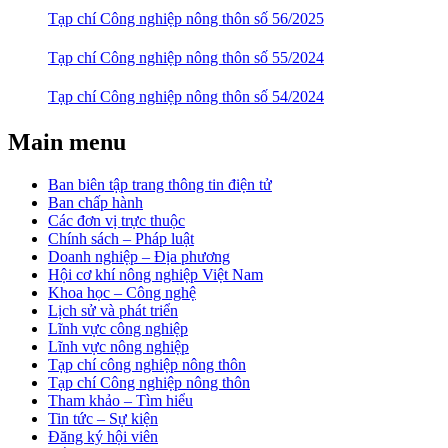
Tạp chí Công nghiệp nông thôn số 56/2025
Tạp chí Công nghiệp nông thôn số 55/2024
Tạp chí Công nghiệp nông thôn số 54/2024
Main menu
Ban biên tập trang thông tin điện tử
Ban chấp hành
Các đơn vị trực thuộc
Chính sách – Pháp luật
Doanh nghiệp – Địa phương
Hội cơ khí nông nghiệp Việt Nam
Khoa học – Công nghệ
Lịch sử và phát triển
Lĩnh vực công nghiệp
Lĩnh vực nông nghiệp
Tạp chí công nghiệp nông thôn
Tạp chí Công nghiệp nông thôn
Tham khảo – Tìm hiểu
Tin tức – Sự kiện
Đăng ký hội viên