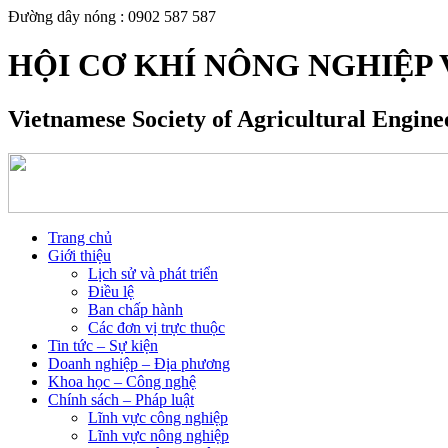
Đường dây nóng : 0902 587 587
HỘI CƠ KHÍ NÔNG NGHIỆP 
Vietnamese Society of Agricultural Engin
Trang chủ
Giới thiệu
Lịch sử và phát triển
Điều lệ
Ban chấp hành
Các đơn vị trực thuộc
Tin tức – Sự kiện
Doanh nghiệp – Địa phương
Khoa học – Công nghệ
Chính sách – Pháp luật
Lĩnh vực công nghiệp
Lĩnh vực nông nghiệp