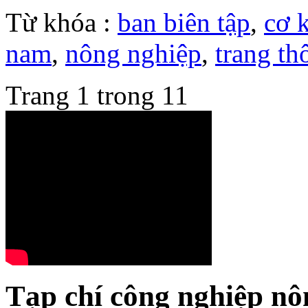
Từ khóa :
ban biên tập
,
cơ 
nam
,
nông nghiệp
,
trang th
Trang 1 trong 1
1
Tạp chí công nghiệp nô