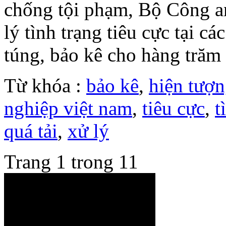
chống tội phạm, Bộ Công a
lý tình trạng tiêu cực tại c
túng, bảo kê cho hàng trăm 
Từ khóa :
bảo kê
,
hiện tượn
nghiệp việt nam
,
tiêu cực
,
t
quá tải
,
xử lý
Trang 1 trong 1
1