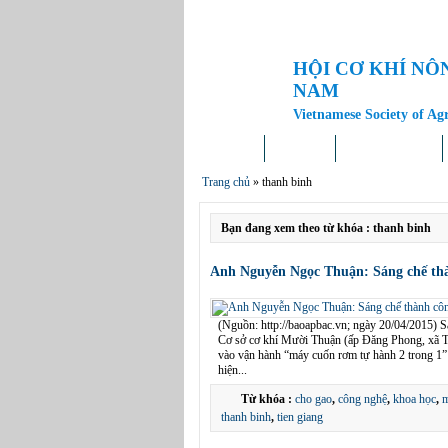
HỘI CƠ KHÍ NÔ
NAM
Vietnamese Society of Ag
Trang chủ
Giới thiệu
Tin tức – Sự kiện
Trang chủ
»
thanh binh
Bạn đang xem theo từ khóa : thanh binh
Anh Nguyễn Ngọc Thuận: Sáng chế th
(Nguồn: http://baoapbac.vn; ngày 20/04/2015) Sa
Cơ sở cơ khí Mười Thuận (ấp Đăng Phong, xã T
vào vận hành “máy cuốn rơm tự hành 2 trong 1” 
hiện...
Từ khóa :
cho gao
,
công nghệ
,
khoa học
,
m
thanh binh
,
tien giang