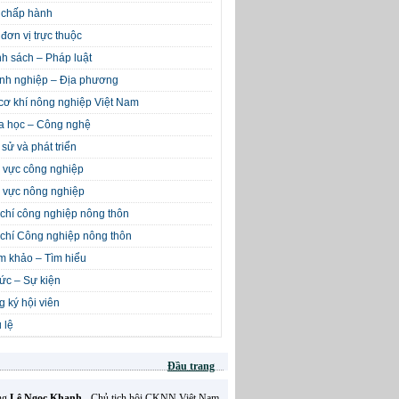
 chấp hành
đơn vị trực thuộc
h sách – Pháp luật
nh nghiệp – Địa phương
cơ khí nông nghiệp Việt Nam
a học – Công nghệ
 sử và phát triển
 vực công nghiệp
 vực nông nghiệp
chí công nghiệp nông thôn
chí Công nghiệp nông thôn
m khảo – Tìm hiểu
tức – Sự kiện
 ký hội viên
 lệ
Đầu trang
Ông
Lê Ngọc Khanh
- Chủ tịch hội CKNN Việt Nam