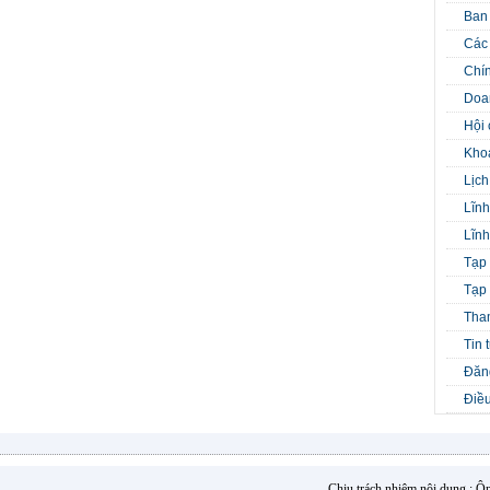
Ban
Các 
Chín
Doa
Hội 
Kho
Lịch
Lĩnh
Lĩnh
Tạp 
Tạp 
Tha
Tin 
Đăng
Điều
Chịu trách nhiệm nội dung : 