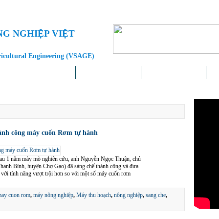
NG NGHIỆP VIỆT
ricultural Engineering (VSAGE)
Doanh nghiệp – Địa phương
Khoa học – Công nghệ
Chính sách – Pháp luật
Liê
ành công máy cuốn Rơm tự hành
u 1 năm mày mò nghiên cứu, anh Nguyễn Ngọc Thuận, chủ
hanh Bình, huyện Chợ Gạo) đã sáng chế thành công và đưa
với tính năng vượt trội hơn so với một số máy cuốn rơm
ay cuon rom
,
máy nông nghiệp
,
Máy thu hoạch
,
nông nghiệp
,
sang che
,