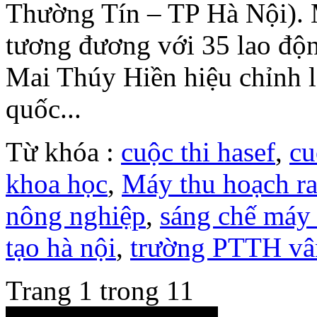
Thường Tín – TP Hà Nội). 
tương đương với 35 lao độ
Mai Thúy Hiền hiệu chỉnh l
quốc...
Từ khóa :
cuộc thi hasef
,
cu
khoa học
,
Máy thu hoạch r
nông nghiệp
,
sáng chế máy
tạo hà nội
,
trường PTTH vâ
Trang 1 trong 1
1