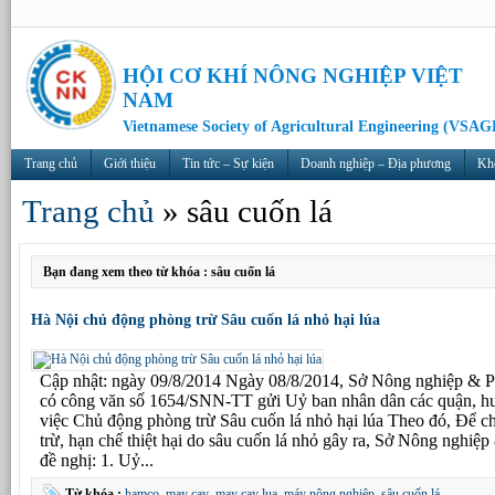
HỘI CƠ KHÍ NÔNG NGHIỆP VIỆT
NAM
Vietnamese Society of Agricultural Engineering (VSAG
Trang chủ
Giới thiệu
Tin tức – Sự kiện
Doanh nghiệp – Địa phương
Kh
Trang chủ
»
sâu cuốn lá
Bạn đang xem theo từ khóa : sâu cuốn lá
Hà Nội chủ động phòng trừ Sâu cuốn lá nhỏ hại lúa
Cập nhật: ngày 09/8/2014 Ngày 08/8/2014, Sở Nông nghiệp &
có công văn số 1654/SNN-TT gửi Uỷ ban nhân dân các quận, huy
việc Chủ động phòng trừ Sâu cuốn lá nhỏ hại lúa Theo đó, Để 
trừ, hạn chế thiệt hại do sâu cuốn lá nhỏ gây ra, Sở Nông ngh
đề nghị: 1. Uỷ...
Từ khóa :
hamco
,
may cay
,
may cay lua
,
máy nông nghiệp
,
sâu cuốn lá