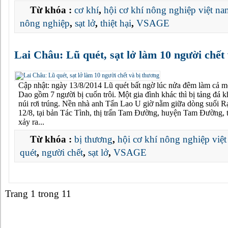
Từ khóa :
cơ khí
,
hội cơ khí nông nghiệp việt na
nông nghiệp
,
sạt lở
,
thiệt hại
,
VSAGE
Lai Châu: Lũ quét, sạt lở làm 10 người chết
Cập nhật: ngày 13/8/2014 Lũ quét bất ngờ lúc nửa đêm làm cả m
Dao gồm 7 người bị cuốn trôi. Một gia đình khác thì bị tảng đá k
núi rơi trúng. Nền nhà anh Tẩn Lao U giờ nằm giữa dòng suối 
12/8, tại bản Tác Tình, thị trấn Tam Đường, huyện Tam Đường, 
xảy ra...
Từ khóa :
bị thương
,
hội cơ khí nông nghiệp việ
quét
,
người chết
,
sạt lở
,
VSAGE
Trang 1 trong 1
1