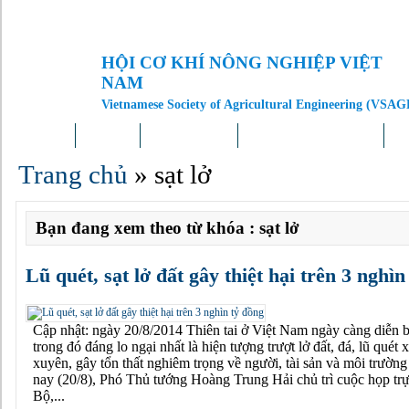
HỘI CƠ KHÍ NÔNG NGHIỆP VIỆT
NAM
Vietnamese Society of Agricultural Engineering (VSAG
Trang chủ
Giới thiệu
Tin tức – Sự kiện
Doanh nghiệp – Địa phương
Kh
Trang chủ
»
sạt lở
Bạn đang xem theo từ khóa : sạt lở
Lũ quét, sạt lở đất gây thiệt hại trên 3 nghìn
Cập nhật: ngày 20/8/2014 Thiên tai ở Việt Nam ngày càng diễn b
trong đó đáng lo ngại nhất là hiện tượng trượt lở đất, đá, lũ quét
xuyên, gây tổn thất nghiêm trọng về người, tài sản và môi trường 
nay (20/8), Phó Thủ tướng Hoàng Trung Hải chủ trì cuộc họp trự
Bộ,...