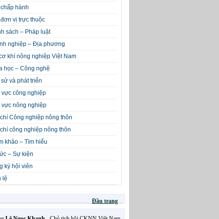
 chấp hành
đơn vị trực thuộc
h sách – Pháp luật
nh nghiệp – Địa phương
cơ khí nông nghiệp Việt Nam
a học – Công nghệ
 sử và phát triển
 vực công nghiệp
 vực nông nghiệp
chí Công nghiệp nông thôn
chí công nghiệp nông thôn
m khảo – Tìm hiểu
tức – Sự kiện
 ký hội viên
 lệ
Đầu trang
Ông
Lê Ngọc Khanh
- Chủ tịch hội CKNN Việt Nam