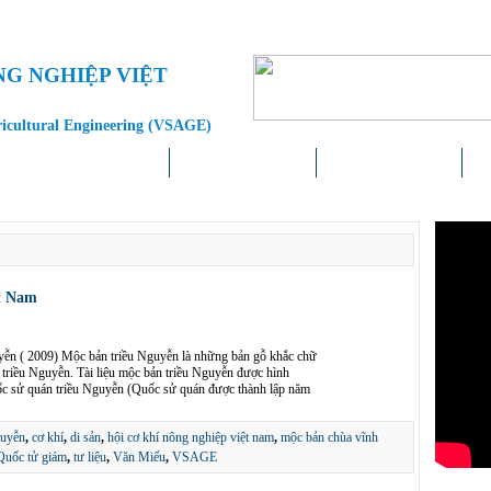
NG NGHIỆP VIỆT
ricultural Engineering (VSAGE)
Doanh nghiệp – Địa phương
Khoa học – Công nghệ
Chính sách – Pháp luật
Liê
ệt Nam
yễn ( 2009) Mộc bản triều Nguyễn là những bản gỗ khắc chữ
triều Nguyễn. Tài liệu mộc bản triều Nguyễn được hình
uốc sử quán triều Nguyễn (Quốc sử quán được thành lập năm
guyễn
,
cơ khí
,
di sản
,
hội cơ khí nông nghiệp việt nam
,
mộc bản chùa vĩnh
Quốc tử giám
,
tư liệu
,
Văn Miếu
,
VSAGE