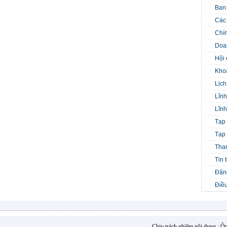
Ban
Các 
Chín
Doa
Hội 
Kho
Lịch
Lĩnh
Lĩnh
Tạp 
Tạp 
Tha
Tin 
Đăng
Điều
Chịu trách nhiệm nội dung : 