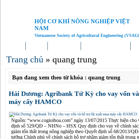
HỘI CƠ KHÍ NÔNG NGHIỆP VIỆT
NAM
Vietnamese Society of Agricultural Engineering (VSAG
Trang chủ
Giới thiệu
Tin tức – Sự kiện
Doanh nghiệp – Địa phương
Kh
Trang chủ
»
quang trung
Bạn đang xem theo từ khóa : quang trung
Hải Dương: Agribank Tứ Kỳ cho vay vốn và 
máy cấy HAMCO
Nguồn: “www.cogioihoa.com” ngày 13/07/2015 Thực hiện cho 
định số 529/QĐ – NHNo – HSX Quy định cho vay về chính sác
giảm tổn thất trong nông nghiệp theo Quyết định số 68/2013/Q
tướng Chính phủ về chính sách hỗ trợ nhằm giảm tổn thất trong 