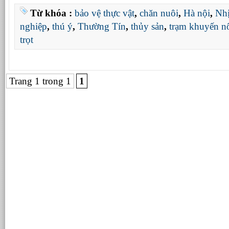
Từ khóa :
bảo vệ thực vật
,
chăn nuôi
,
Hà nội
,
Nhị
nghiệp
,
thú ý
,
Thường Tín
,
thủy sản
,
trạm khuyến n
trọt
Trang 1 trong 1
1