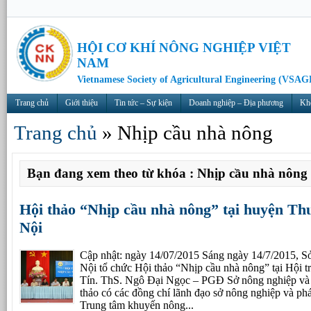
HỘI CƠ KHÍ NÔNG NGHIỆP VIỆT
NAM
Vietnamese Society of Agricultural Engineering (VSAG
Trang chủ
Giới thiệu
Tin tức – Sự kiện
Doanh nghiệp – Địa phương
Kh
Trang chủ
»
Nhịp cầu nhà nông
Bạn đang xem theo từ khóa : Nhịp cầu nhà nông
Hội thảo “Nhịp cầu nhà nông” tại huyện T
Nội
Cập nhật: ngày 14/07/2015 Sáng ngày 14/7/2015, 
Nội tổ chức Hội thảo “Nhịp cầu nhà nông” tại Hộ
Tín. ThS. Ngô Đại Ngọc – PGĐ Sở nông nghiệp và
thảo có các đồng chí lãnh đạo sở nông nghiệp và phá
Trung tâm khuyến nông...