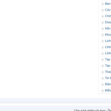
Ban
Các 
Chín
Doa
Hội 
Kho
Lịch
Lĩnh
Lĩnh
Tạp 
Tạp 
Tha
Tin 
Đăng
Điều
Chịu trách nhiệm nội dung : 