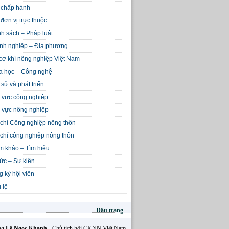
 chấp hành
đơn vị trực thuộc
h sách – Pháp luật
nh nghiệp – Địa phương
cơ khí nông nghiệp Việt Nam
a học – Công nghệ
 sử và phát triển
 vực công nghiệp
 vực nông nghiệp
chí Công nghiệp nông thôn
chí công nghiệp nông thôn
m khảo – Tìm hiểu
tức – Sự kiện
 ký hội viên
 lệ
Đầu trang
Ông
Lê Ngọc Khanh
- Chủ tịch hội CKNN Việt Nam