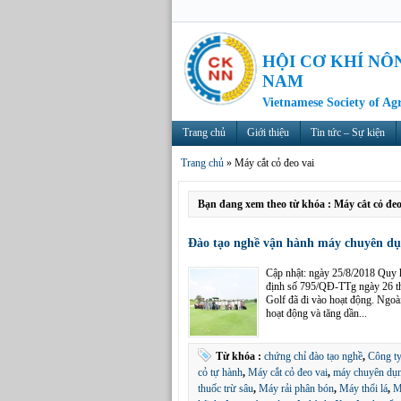
HỘI CƠ KHÍ NÔ
NAM
Vietnamese Society of Ag
Trang chủ
Giới thiệu
Tin tức – Sự kiện
Trang chủ
»
Máy cắt cỏ đeo vai
Bạn đang xem theo từ khóa : Máy cắt cỏ đeo
Đào tạo nghề vận hành máy chuyên dụn
Cập nhật: ngày 25/8/2018 Quy h
định số 795/QĐ-TTg ngày 26 th
Golf đã đi vào hoạt động. Ngoài
hoạt động và tăng dần...
Từ khóa :
chứng chỉ đào tạo nghề
,
Công ty
cỏ tự hành
,
Máy cắt cỏ đeo vai
,
máy chuyên dụ
thuốc trừ sâu
,
Máy rải phân bón
,
Máy thổi lá
,
M