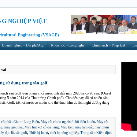
NG NGHIỆP VIỆT
ricultural Engineering (VSAGE)
Doanh nghiệp – Địa phương
Khoa học – Công nghệ
Chính sách – Pháp luật
Liê
 vai
g sử dụng trong sân golf
oạch sân Golf trên phạm vi cả nước tính đến năm 2020 sẽ có 96 sân. (Quyết
áng 5 năm 2014 của Thủ tướng Chính phủ). Cho đến nay, đã có nhiều sân
 sân Golf, trên cả nước có nhiều khu thể thao, khu du lịch nghỉ dưỡng đang
 cổ phần đầu tư Long Biên
,
Máy cắt cỏ do người đi bộ điều khiển
,
Máy cắt
ng
,
máy gieo hạt
,
Máy hút xới cỏ đa năng
,
Máy kéo
,
máy làm đất
,
máy phun
áy đục lỗ
,
sân golf
,
Thiết bị lu cỏ
,
thiết bị nông nghiệp
,
Trung tâm Kiểm định