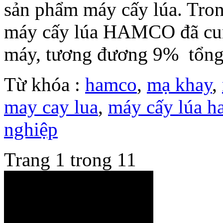
sản phẩm máy cấy lúa. Tro
máy cấy lúa HAMCO đã cun
máy, tương đương 9% tổng 
Từ khóa :
hamco
,
mạ khay
,
may cay lua
,
máy cấy lúa 
nghiệp
Trang 1 trong 1
1