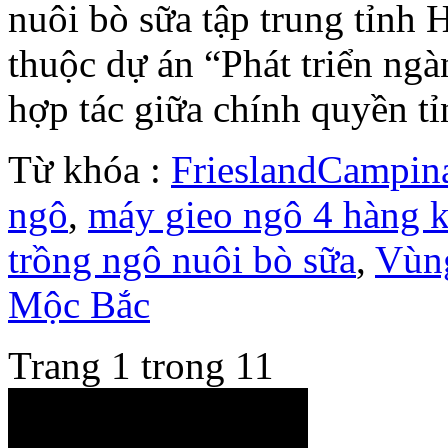
nuôi bò sữa tập trung tỉnh
thuộc dự án “Phát triển ng
hợp tác giữa chính quyền t
Từ khóa :
FrieslandCampin
ngô
,
máy gieo ngô 4 hàng 
trồng ngô nuôi bò sữa
,
Vùng
Mộc Bắc
Trang 1 trong 1
1