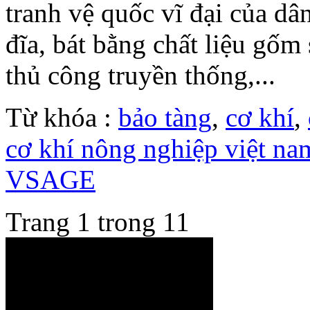
tranh vệ quốc vĩ đại của dân
đĩa, bát bằng chất liệu gốm
thủ công truyền thống,...
Từ khóa :
bảo tàng
,
cơ khí
,
cơ khí nông nghiệp việt na
VSAGE
Trang 1 trong 1
1