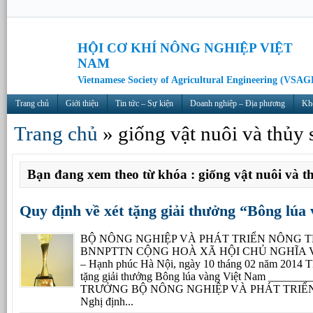
HỘI CƠ KHÍ NÔNG NGHIỆP VIỆT
NAM
Vietnamese Society of Agricultural Engineering (VSAG
Trang chủ
Giới thiệu
Tin tức – Sự kiện
Doanh nghiệp – Địa phương
Kh
Trang chủ
»
giống vật nuôi và thủy 
Bạn đang xem theo từ khóa : giống vật nuôi và t
Quy định về xét tặng giải thưởng “Bông lúa
BỘ NÔNG NGHIỆP VÀ PHÁT TRIỂN NÔNG THÔ
BNNPTTN CỘNG HOÀ XÃ HỘI CHỦ NGHĨA VIỆ
– Hạnh phúc Hà Nội, ngày 10 tháng 02 năm 2014
tặng giải thưởng Bông lúa vàng Việt Nam ______
TRƯỞNG BỘ NÔNG NGHIỆP VÀ PHÁT TRIỂN
Nghị định...