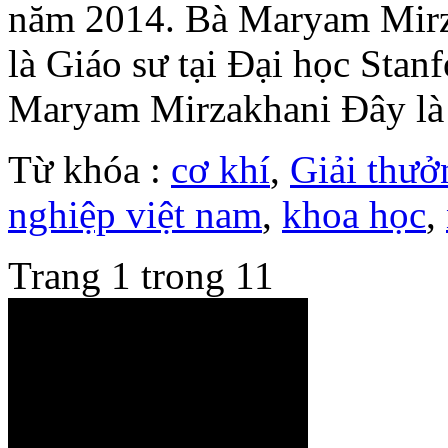
năm 2014. Bà Maryam Mirzak
là Giáo sư tại Đại học Stan
Maryam Mirzakhani Đây là 
Từ khóa :
cơ khí
,
Giải thưở
nghiệp việt nam
,
khoa học
,
Trang 1 trong 1
1