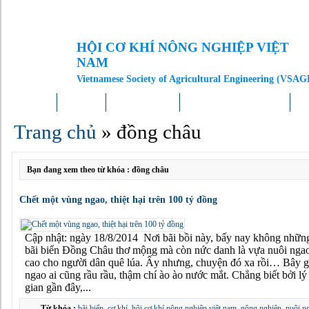
HỘI CƠ KHÍ NÔNG NGHIỆP VIỆT
NAM
Vietnamese Society of Agricultural Engineering (VSAG
Trang chủ
Giới thiệu
Tin tức – Sự kiện
Doanh nghiệp – Địa phương
Kh
Trang chủ
»
đồng châu
Bạn đang xem theo từ khóa : đồng châu
Chết một vùng ngao, thiệt hại trên 100 tỷ đồng
Cập nhật: ngày 18/8/2014 Nơi bãi bồi này, bấy nay không những
bãi biển Đồng Châu thơ mộng mà còn nức danh là vựa nuôi ngao 
cao cho người dân quê lúa. Ấy nhưng, chuyện đó xa rồi… Bây gi
ngao ai cũng rầu rầu, thậm chí ào ào nước mắt. Chẳng biết bởi lý
gian gần đây,...
Từ khóa :
bãi biển
,
cơ khí
,
hội cơ khí nông nghiệp việt nam
,
nông nghiệp
,
nuôi n