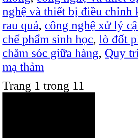
nghệ và thiết bị điều chỉnh
rau quả
,
công nghệ xử lý cậ
chế phẩm sinh học
,
lò đốt 
chăm sóc giữa hàng
,
Quy tr
mạ thảm
Trang 1 trong 1
1