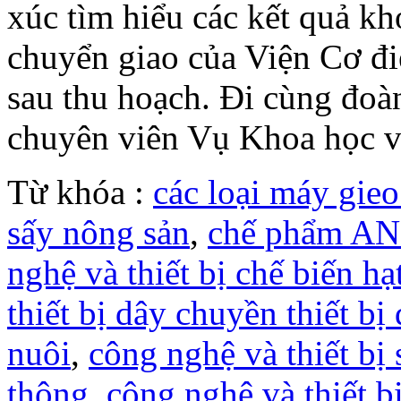
xúc tìm hiểu các kết quả k
chuyển giao của Viện Cơ đ
sau thu hoạch. Đi cùng đoà
chuyên viên Vụ Khoa học v
Từ khóa :
các loại máy gie
sấy nông sản
,
chế phẩm AN
nghệ và thiết bị chế biến hạ
thiết bị dây chuyền thiết b
nuôi
,
công nghệ và thiết bị
thông
,
công nghệ và thiết b