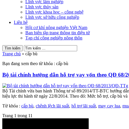
Lĩnh vực lâm nghiệp
Lĩnh vực thủy sản
Lĩnh vực khoa học – công nghệ
Lĩnh vực sở hữu công nghiệp
Liên hệ
Hội cơ khí nông nghiệp Việt Nam
Ban biên tập trang thông tin điện tử
Tạp chí công nghiệp nông thôn
Trang chủ
»
cấp bù
Bạn đang xem theo từ khóa : cấp bù
Bộ tài chính hướng dẫn hỗ trợ vay vốn theo QĐ 68
Bộ Tài chính vừa ban hành Thông tư số 89/2014/TT-BTC hướng dẫn hỗ 
hiệu lực thi hành từ ngày 22/8/2014. Theo đó: Mức hỗ trợ, cấp bù và n
Từ khóa :
cấp bù
,
chênh lệch lãi suất
,
hỗ trợ lãi suất
,
may cay lua
,
mua
Trang 1 trong 1
1