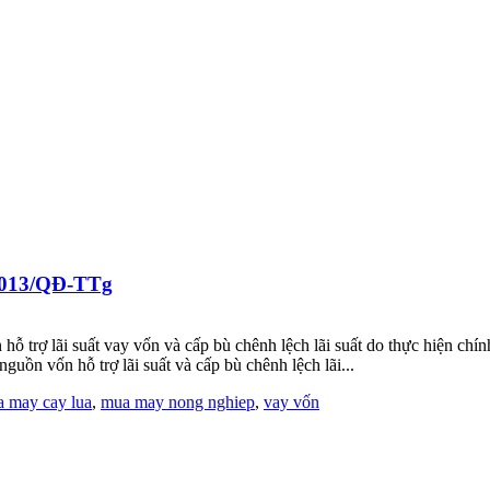
/2013/QĐ-TTg
trợ lãi suất vay vốn và cấp bù chênh lệch lãi suất do thực hiện chín
guồn vốn hỗ trợ lãi suất và cấp bù chênh lệch lãi...
 may cay lua
,
mua may nong nghiep
,
vay vốn