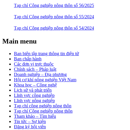
Tạp chí Công nghiệp nông thôn số 56/2025
Tạp chí Công nghiệp nông thôn số 55/2024
Tạp chí Công nghiệp nông thôn số 54/2024
Main menu
Ban biên tập trang thông tin điện tử
Ban chấp hành
Các đơn vị trực thuộc
Chính sách – Pháp luật
Doanh nghiệp – Địa phương
Hội cơ khí nông nghiệp Việt Nam
Khoa học – Công nghệ
Lịch sử và phát triển
Lĩnh vực công nghiệp
Lĩnh vực nông nghiệp
Tạp chí công nghiệp nông thôn
Tạp chí Công nghiệp nông thôn
Tham khảo – Tìm hiểu
Tin tức – Sự kiện
Đăng ký hội viên