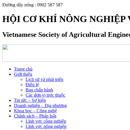
Đường dây nóng : 0902 587 587
HỘI CƠ KHÍ NÔNG NGHIỆP 
Vietnamese Society of Agricultural Engin
Trang chủ
Giới thiệu
Lịch sử và phát triển
Điều lệ
Ban chấp hành
Các đơn vị trực thuộc
Tin tức – Sự kiện
Doanh nghiệp – Địa phương
Khoa học – Công nghệ
Chính sách – Pháp luật
Lĩnh vực công nghiệp
Lĩnh vực nông nghiệp