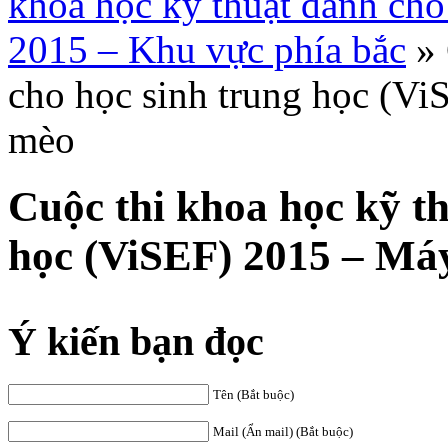
khoa học kỹ thuật dành cho
2015 – Khu vực phía bắc
»
cho học sinh trung học (Vi
mèo
Cuộc thi khoa học kỹ t
học (ViSEF) 2015 – Máy
Ý kiến bạn đọc
Tên (Bắt buộc)
Mail (Ẩn mail) (Bắt buộc)