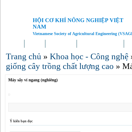
HỘI CƠ KHÍ NÔNG NGHIỆP VIỆT
NAM
Vietnamese Society of Agricultural Engineering (VSAG
Trang chủ
Giới thiệu
Tin tức – Sự kiện
Doanh nghiệp – Địa phương
Kh
Trang chủ
»
Khoa học - Công nghệ
giống cây trồng chất lượng cao
»
Má
Máy sấy vỉ ngang (nghiêng)
Ý kiến bạn đọc