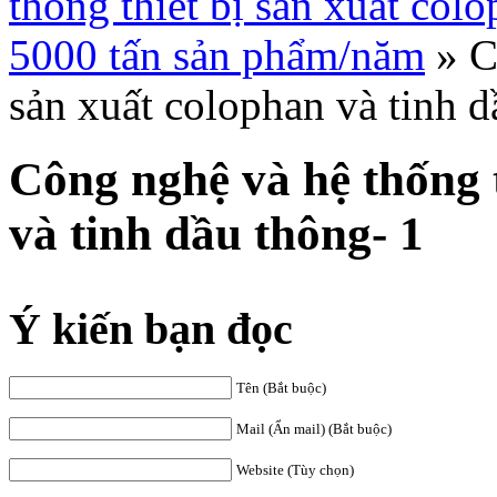
thống thiết bị sản xuất col
5000 tấn sản phẩm/năm
»
C
sản xuất colophan và tinh d
Công nghệ và hệ thống t
và tinh dầu thông- 1
Ý kiến bạn đọc
Tên (Bắt buộc)
Mail (Ẩn mail) (Bắt buộc)
Website (Tùy chọn)