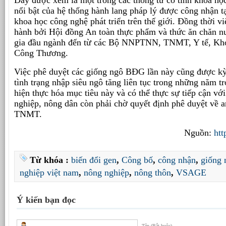
Đây được xem là một trong các thông tư có tính khoa họ
nổi bật của hệ thống hành lang pháp lý được công nhận tạ
khoa học công nghệ phát triển trên thế giới. Đồng thời vi
hành bởi Hội đồng An toàn thực phẩm và thức ăn chăn n
gia đầu ngành đến từ các Bộ NNPTNN, TNMT, Y tế, Kho
Công Thương.
Việc phê duyệt các giống ngô BĐG lần này cũng được kỳ
tình trạng nhập siêu ngô tăng liên tục trong những năm tr
hiện thực hóa mục tiêu này và có thể thực sự tiếp cận vớ
nghiệp, nông dân còn phải chờ quyết định phê duyệt về a
TNMT.
Nguồn:
htt
Từ khóa :
biến đổi gen
,
Công bố
,
công nhận
,
giống 
nghiệp việt nam
,
nông nghiệp
,
nông thôn
,
VSAGE
Ý kiến bạn đọc
Tên (Bắt buộc)