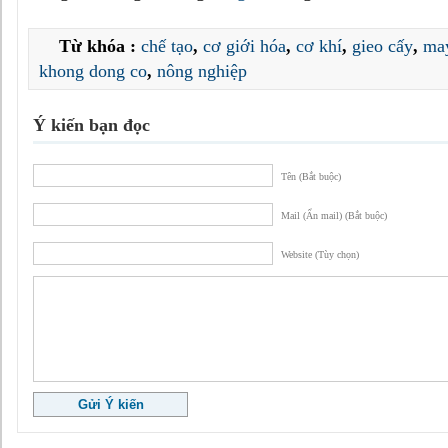
Từ khóa :
chế tạo
,
cơ giới hóa
,
cơ khí
,
gieo cấy
,
may
khong dong co
,
nông nghiệp
Ý kiến bạn đọc
Tên (Bắt buộc)
Mail (Ẩn mail) (Bắt buộc)
Website (Tùy chọn)