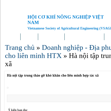
HỘI CƠ KHÍ NÔNG NGHIỆP VIỆT
NAM
Vietnamese Society of Agricultural Engineering (VSAG
Trang chủ
Giới thiệu
Tin tức – Sự kiện
Doanh nghiệp – Địa phương
Kh
Trang chủ
»
Doanh nghiệp - Địa ph
cho liên minh HTX
»
Hà nội tập tru
xã
Hà nội tập trung tháo gỡ khó khăn cho liên minh hợp tác xã
Ý kiến bạn đọc