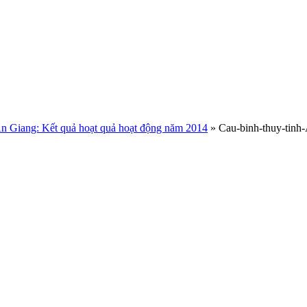
An Giang: Kết quả hoạt quả hoạt động năm 2014
»
Cau-binh-thuy-tinh