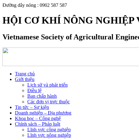
Đường dây nóng : 0902 587 587
HỘI CƠ KHÍ NÔNG NGHIỆP 
Vietnamese Society of Agricultural Engin
Trang chủ
Giới thiệu
Lịch sử và phát triển
Điều lệ
Ban chấp hành
Các đơn vị trực thuộc
Tin tức – Sự kiện
Doanh nghiệp – Địa phương
Khoa học – Công nghệ
Chính sách – Pháp luật
Lĩnh vực công nghiệp
Lĩnh vực nông nghiệp