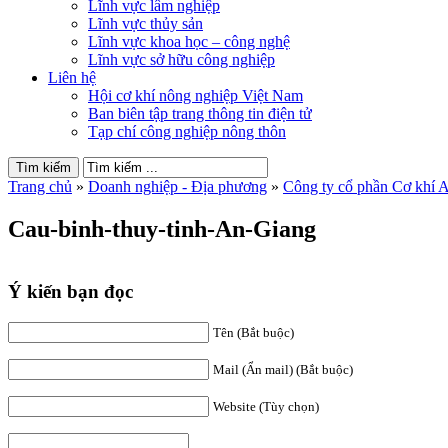
Lĩnh vực lâm nghiệp
Lĩnh vực thủy sản
Lĩnh vực khoa học – công nghệ
Lĩnh vực sở hữu công nghiệp
Liên hệ
Hội cơ khí nông nghiệp Việt Nam
Ban biên tập trang thông tin điện tử
Tạp chí công nghiệp nông thôn
Trang chủ
»
Doanh nghiệp - Địa phương
»
Công ty cổ phần Cơ khí 
Cau-binh-thuy-tinh-An-Giang
Ý kiến bạn đọc
Tên (Bắt buộc)
Mail (Ẩn mail) (Bắt buộc)
Website (Tùy chọn)