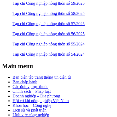
Tạp chí Công nghiệp nông thôn số 59/2025
Tạp chí Công nghiệp nông thôn số 58/2025
Tạp chí Công nghiệp nông thôn số 57/2025
Tạp chí Công nghiệp nông thôn số 56/2025
Tạp chí Công nghiệp nông thôn số 55/2024
Tạp chí Công nghiệp nông thôn số 54/2024
Main menu
Ban biên tập trang thông tin điện tử
Ban chấp hành
Các đơn vị trực thuộc
Chính sách – Pháp luật
Doanh nghiệp – Địa phương
Hội cơ khí nông nghiệp Việt Nam
Khoa học – Công nghệ
Lịch sử và phát triển
Lĩnh vực công nghiệp