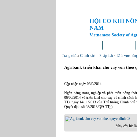
HỘI CƠ KHÍ NÔ
NAM
Vietnamese Society of Ag
Trang chủ
Giới thiệu
Tin tức – Sự kiện
Trang chủ
»
Chính sách - Pháp luật
»
Lĩnh vực nôn
Agribank triển khai cho vay vốn theo
Cập nhật: ngày 06/9/2014
Ngân hàng nông nghiệp và phát triển nông t
06/06/2014 và triển khai cho vay về chính sách 
TTg ngày 14/11/2013 của Thủ tướng Chính phủ về 
Quyết định số 68/2013/QĐ-TTg)
Máy cấy lúa là