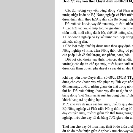
Để được vay vốn theo Quyết định số 68/2013/
– Các đối tượng vay vốn bằng đồng Việt Nam mua
nước, nhập khẩu do Bộ Nông nghiệp và Phát triển
được thẩm định theo hướng dẫn của Bộ Nông nghi
– Đối với các khoản vay để mua máy, thiết bị nhằm
+ Các hợp tác xã, tổ hợp tác, hộ gia đình, cá nh
chăn nuôi, nuôi trồng đánh bắt, chế biến nông sản,
+ Các doanh nghiệp có ký kết thực hiện hợp đồng li
xã hoặc nông dân;
+ Các loại máy, thiết bị được mua theo quy định 
Nông nghiệp và Phát triển Nông thôn công bố phả
của pháp luật về chất lượng sản phẩm, hàng hóa.
– Đối với các khoản vay thực hiện các dự án đầu
xưởng); các dự án chế tạo máy, thiết bị sản xuất 
được cấp thẩm quyền phê duyệt và các dự án đầu t
Khi vay vốn theo Quyết định số 68/2013/QĐ-TTg 
dụng cho các khoản vay vốn phục vụ lĩnh vực nôn
để mua máy, thiết bị nhằm giảm tổn thất trong nô
thứ ba. Đối với những khoản vay đầu tư dự án sẽ đ
bằng đồng Việt Nam và lãi suất tín dụng đầu tư ph
khách hàng trả nợ đúng hạn.
Mức cho vay để mua các loại máy, thiết bị quy địn
Bộ Nông nghiệp và Phát triển Nông thôn công bố b
dây chuyền máy, thiết bị giảm tổn thất trong nông
nghiệp: mức cho vay tối đa bằng 70% giá trị dự án
Thời hạn cho vay để mua máy, thiết bị do thỏa th
dự án do thỏa thuận giữa Agribank nơi cho vay và