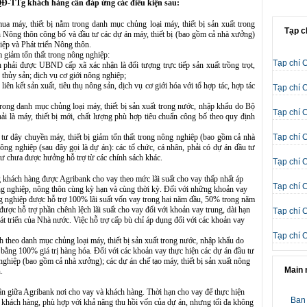
QĐ-TTg khách hàng cần đáp ứng các điều kiện sau:
 máy, thiết bị nằm trong danh mục chủng loại máy, thiết bị sản xuất trong
Tạp c
 Nông thôn công bố và đầu tư các dự án máy, thiết bị (bao gồm cả nhà xưởng)
ệp và Phát triển Nông thôn.
 giảm tổn thất trong nông nghiệp:
Tạp chí 
ân phải được UBND cấp xã xác nhận là đối tượng trực tiếp sản xuất trồng trọt,
 thủy sản; dịch vụ cơ giới nông nghiệp;
ên kết sản xuất, tiêu thụ nông sản, dịch vụ cơ giới hóa với tổ hợp tác, hợp tác
Tạp chí 
trong danh mục chủng loại máy, thiết bị sản xuất trong nước, nhập khẩu do Bộ
Tạp chí 
i là máy, thiết bị mới, chất lượng phù hợp tiêu chuẩn công bố theo quy định
 tư dây chuyền máy, thiết bị giảm tổn thất trong nông nghiệp (bao gồm cả nhà
Tạp chí 
nông nghiệp (sau đây gọi là dự án): các tổ chức, cá nhân, phải có dự án đầu tư
ư chưa được hưởng hỗ trợ từ các chính sách khác.
Tạp chí 
khách hàng được Agribank cho vay theo mức lãi suất cho vay thấp nhất áp
Tạp chí 
g nghiệp, nông thôn cùng kỳ hạn và cùng thời kỳ. Đối với những khoản vay
ng nghiệp được hỗ trợ 100% lãi suất vốn vay trong hai năm đầu, 50% trong năm
ược hỗ trợ phần chênh lệch lãi suất cho vay đối với khoản vay trung, dài hạn
Tạp chí 
át triển của Nhà nước. Việc hỗ trợ cấp bù chỉ áp dụng đối với các khoản vay
Tạp chí 
h theo danh mục chủng loại máy, thiết bị sản xuất trong nước, nhập khẩu do
ằng 100% giá trị hàng hóa. Đối với các khoản vay thực hiện các dự án đầu tư
 nghiệp (bao gồm cả nhà xưởng); các dự án chế tạo máy, thiết bị sản xuất nông
Main
.
uận giữa Agribank nơi cho vay và khách hàng. Thời hạn cho vay để thực hiện
Ban 
 khách hàng, phù hợp với khả năng thu hồi vốn của dự án, nhưng tối đa không