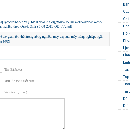
Ban
Các 
Chín
ads/quyết-định-số-529QĐ-NHNo-HSX-ngày-06-06-2014-của-agribank-cho-
Doa
ông-nghiệp-theo-Quyết-định-số-68-2013-QĐ-TTg.pdf
Hội 
ỗ trợ giảm tổn thất trong nông nghiệp
,
may cay lua
,
máy nông nghiệp
,
ngân
Kho
HNo-HSX
Lịch
Lĩnh
Lĩnh
Tạp 
Tên (Bắt buộc)
Tạp 
Mail (Ẩn mail) (Bắt buộc)
Tha
Tin 
Website (Tùy chọn)
Đăng
Điều