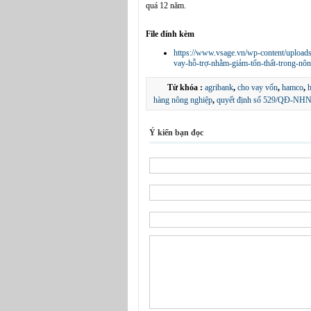
quá 12 năm.
File đính kèm
https://www.vsage.vn/wp-content/uplo
vay-hỗ-trợ-nhằm-giảm-tổn-thất-trong-n
Từ khóa :
agribank
,
cho vay vốn
,
hamco
,
h
hàng nông nghiệp
,
quyết định số 529/QĐ-N
Ý kiến bạn đọc