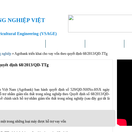
NG NGHIỆP VIỆT
ricultural Engineering (VSAGE)
Doanh nghiệp – Địa phương
Khoa học – Công nghệ
Chính sách – Pháp luật
Liê
g nghiệp
»
Agribank triển khai cho vay vốn theo quyết định 68/2013/QĐ-TTg
 quyết định 68/2013/QĐ-TTg
hôn Việt Nam (Agribank) ban hành quyết định số 529/QĐ-NHNo-HSX ngày
hỗ trợ nhằm giảm tổn thất trong nông nghiệp theo Quyết định số 68/2013/QĐ-
chính sách hỗ trợ nhằm giảm tổn thất trong nông nghiệp (sau đây gọi tắt là
 một trong những loại máy được hỗ trợ vay vốn